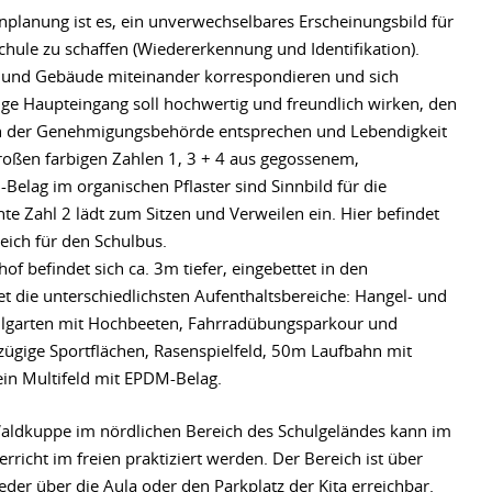
enplanung ist es, ein unverwechselbares Erscheinungsbild für
chule zu schaffen (Wiedererkennung und Identifikation).
tz und Gebäude miteinander korrespondieren und sich
ge Haupteingang soll hochwertig und freundlich wirken, den
n der Genehmigungsbehörde entsprechen und Lebendigkeit
roßen farbigen Zahlen 1, 3 + 4 aus gegossenem,
lag im organischen Pflaster sind Sinnbild für die
te Zahl 2 lädt zum Sitzen und Verweilen ein. Hier befindet
eich für den Schulbus.
of befindet sich ca. 3m tiefer, eingebettet in den
et die unterschiedlichsten Aufenthaltsbereiche: Hangel- und
ulgarten mit Hochbeeten, Fahrradübungsparkour und
ßzügige Sportflächen, Rasenspielfeld, 50m Laufbahn mit
in Multifeld mit EPDM-Belag.
aldkuppe im nördlichen Bereich des Schulgeländes kann im
richt im freien praktiziert werden. Der Bereich ist über
der über die Aula oder den Parkplatz der Kita erreichbar.