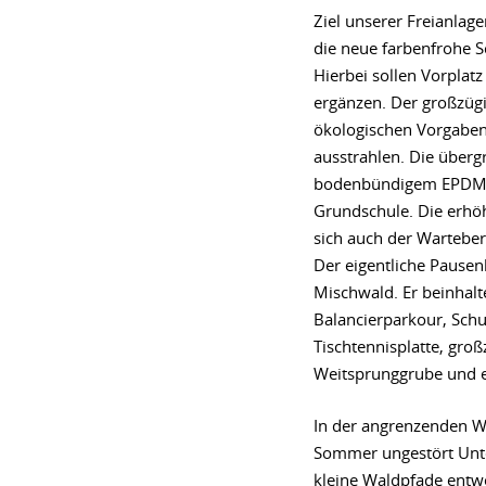
Ziel unserer Freianlag
die neue farbenfrohe S
Hierbei sollen Vorpla
ergänzen. Der großzügi
ökologischen Vorgabe
ausstrahlen. Die überg
bodenbündigem EPDM-Be
Grundschule. Die erhöh
sich auch der Warteber
Der eigentliche Pausenh
Mischwald. Er beinhalt
Balancierparkour, Sch
Tischtennisplatte, gro
Weitsprunggrube und e
In der angrenzenden W
Sommer ungestört Unter
kleine Waldpfade entwe